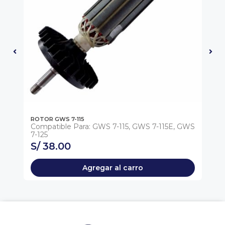
ROTOR GWS 7-115
RO
Compatible Para: GWS 7-115, GWS 7-115E, GWS
7-125
S/ 38.00
S
Agregar al carro