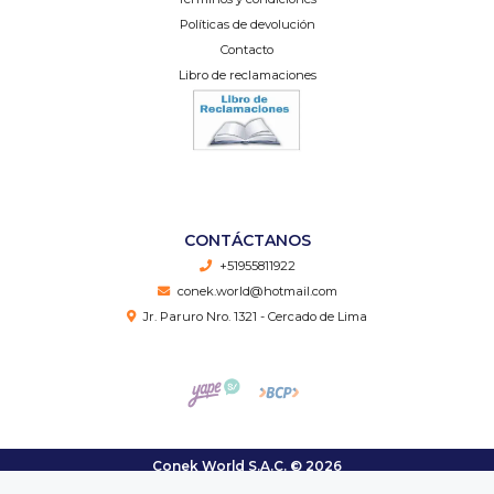
Políticas de devolución
Contacto
Libro de reclamaciones
CONTÁCTANOS
+51955811922
conek.world@hotmail.com
Jr. Paruro Nro. 1321 - Cercado de Lima
Conek World S.A.C. © 2026
Creado por
Bsale